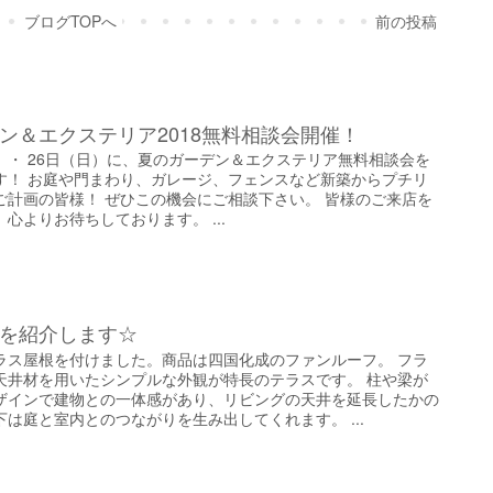
ブログTOPへ
前の投稿
ン＆エクステリア2018無料相談会開催！
土）・ 26日（日）に、夏のガーデン＆エクステリア無料相談会を
す！ お庭や門まわり、ガレージ、フェンスなど新築からプチリ
ご計画の皆様！ ぜひこの機会にご相談下さい。 皆様のご来店を
心よりお待ちしております。 ...
を紹介します☆
ラス屋根を付けました。商品は四国化成のファンルーフ。 フラ
天井材を用いたシンプルな外観が特長のテラスです。 柱や梁が
ザインで建物との一体感があり、リビングの天井を延長したかの
は庭と室内とのつながりを生み出してくれます。 ...