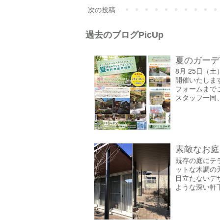
次の投稿
過去のブログPicUp
夏のガーデ
8月 25日（
開催いたしま
フォームまで
スタッフ一同、
素敵なお庭
既存の庭にテ
ットな木調の
目立たないデ
ような深い軒下