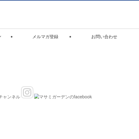
ショップ
10:00〜17:30
毎週水木定休
21
075-922-7136

メルマガ登録
お問い合わせ
