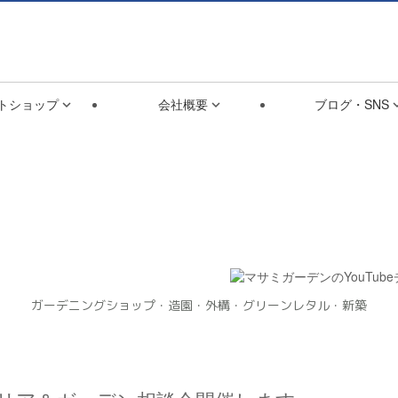
オフィス
9:00〜17:30
毎週土日・祝定休
075-922-71

トショップ
会社概要
ブログ・SNS


ガーデニングショップ・造園・外構・グリーンレタル・新築