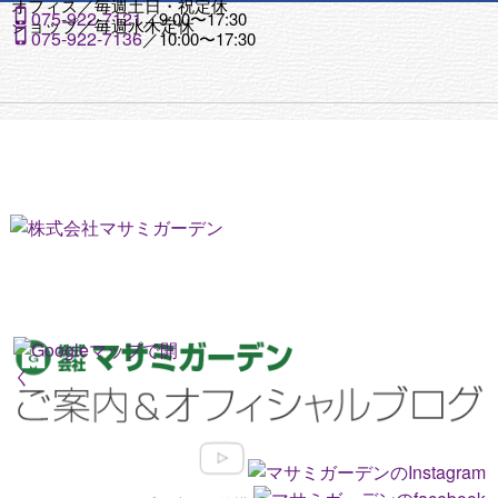
オフィス／
毎週土日・祝定休

075-922-7121
／9:00〜17:30
ショップ／
毎週水木定休

075-922-7136
／10:00〜17:30
オフィス
ショップ
9:00〜17:30
10:00〜17:30
毎週土日・祝
毎週水木定休
定休

075-922-

075-922-
7136
7121