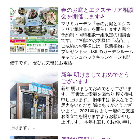
春のお庭とエクステリア相談
会を開催します♪
マサミガーデン『春のお庭とエクス
テリア相談会』を開催します♪ 完全
予約制・同時相談一組限定の相談会
です。 ご相談のお客様に「花苗」、
ご成約のお客様には「観葉植物」を
プレゼント☆ LIXILのガーデンルーム
キャッシュバックキャンペーンも開
催中です。 ぜひお気軽にお電話...
新年 明けましておめでとう
ございます
新年 明けましておめでとうございま
す。 平素はご愛顧を賜わり 厚く御礼
申し上げます。 旧年中は 多大なるご
尽力をいただき 誠にありがとうござ
います。 2021年も より一層のご支援
お引立てを賜りますようお願い申し
上げます。 本年も宜しくお願い申し
上げます。 ...