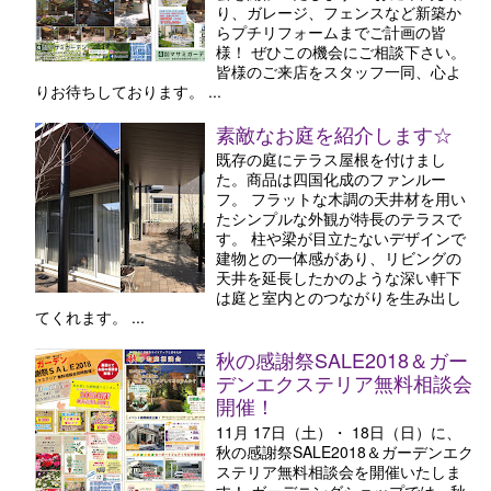
り、ガレージ、フェンスなど新築か
らプチリフォームまでご計画の皆
様！ ぜひこの機会にご相談下さい。
皆様のご来店をスタッフ一同、心よ
りお待ちしております。 ...
素敵なお庭を紹介します☆
既存の庭にテラス屋根を付けまし
た。商品は四国化成のファンルー
フ。 フラットな木調の天井材を用い
たシンプルな外観が特長のテラスで
す。 柱や梁が目立たないデザインで
建物との一体感があり、リビングの
天井を延長したかのような深い軒下
は庭と室内とのつながりを生み出し
てくれます。 ...
秋の感謝祭SALE2018＆ガー
デンエクステリア無料相談会
開催！
11月 17日（土）・ 18日（日）に、
秋の感謝祭SALE2018＆ガーデンエク
ステリア無料相談会を開催いたしま
す！ ガーデニングショップでは、秋