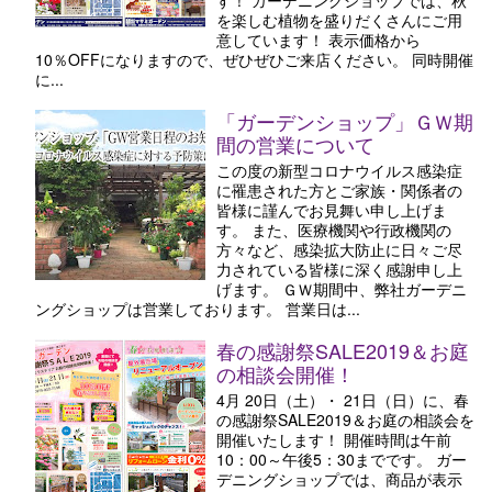
を楽しむ植物を盛りだくさんにご用
意しています！ 表示価格から
10％OFFになりますので、ぜひぜひご来店ください。 同時開催
に...
「ガーデンショップ」ＧＷ期
間の営業について
この度の新型コロナウイルス感染症
に罹患された方とご家族・関係者の
皆様に謹んでお見舞い申し上げま
す。 また、医療機関や行政機関の
方々など、感染拡大防止に日々ご尽
力されている皆様に深く感謝申し上
げます。 ＧＷ期間中、弊社ガーデニ
ングショップは営業しております。 営業日は...
春の感謝祭SALE2019＆お庭
の相談会開催！
4月 20日（土）・ 21日（日）に、春
の感謝祭SALE2019＆お庭の相談会を
開催いたします！ 開催時間は午前
10：00～午後5：30までです。 ガー
デニングショップでは、商品が表示