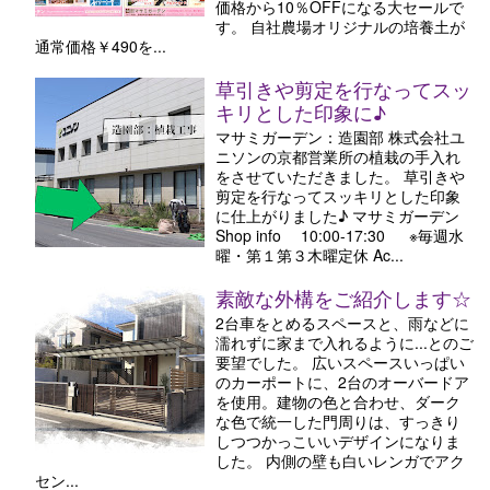
価格から10％OFFになる大セールで
す。 自社農場オリジナルの培養土が
通常価格￥490を...
草引きや剪定を行なってスッ
キリとした印象に♪
マサミガーデン：造園部 株式会社ユ
ニソンの京都営業所の植栽の手入れ
をさせていただきました。 草引きや
剪定を行なってスッキリとした印象
に仕上がりました♪ マサミガーデン
Shop info 10:00-17:30 ※毎週水
曜・第１第３木曜定休 Ac...
素敵な外構をご紹介します☆
2台車をとめるスペースと、雨などに
濡れずに家まで入れるように...とのご
要望でした。 広いスペースいっぱい
のカーポートに、2台のオーバードア
を使用。建物の色と合わせ、ダーク
な色で統一した門周りは、すっきり
しつつかっこいいデザインになりま
した。 内側の壁も白いレンガでアク
セン...