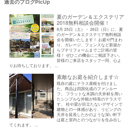
過去のブログPicUp
夏のガーデン＆エクステリア
2018無料相談会開催！
8月 25日（土）・ 26日（日）に、夏
のガーデン＆エクステリア無料相談
会を開催いたします！ お庭や門まわ
り、ガレージ、フェンスなど新築か
らプチリフォームまでご計画の皆
様！ ぜひこの機会にご相談下さい。
皆様のご来店をスタッフ一同、心よ
りお待ちしております。 ...
素敵なお庭を紹介します☆
既存の庭にテラス屋根を付けまし
た。商品は四国化成のファンルー
フ。 フラットな木調の天井材を用い
たシンプルな外観が特長のテラスで
す。 柱や梁が目立たないデザインで
建物との一体感があり、リビングの
天井を延長したかのような深い軒下
は庭と室内とのつながりを生み出し
てくれます。 ...