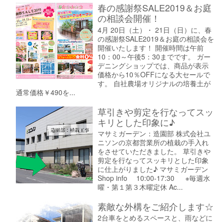
春の感謝祭SALE2019＆お庭
の相談会開催！
4月 20日（土）・ 21日（日）に、春
の感謝祭SALE2019＆お庭の相談会を
開催いたします！ 開催時間は午前
10：00～午後5：30までです。 ガー
デニングショップでは、商品が表示
価格から10％OFFになる大セールで
す。 自社農場オリジナルの培養土が
通常価格￥490を...
草引きや剪定を行なってスッ
キリとした印象に♪
マサミガーデン：造園部 株式会社ユ
ニソンの京都営業所の植栽の手入れ
をさせていただきました。 草引きや
剪定を行なってスッキリとした印象
に仕上がりました♪ マサミガーデン
Shop info 10:00-17:30 ※毎週水
曜・第１第３木曜定休 Ac...
素敵な外構をご紹介します☆
2台車をとめるスペースと、雨などに