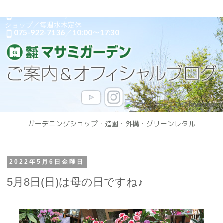
オフィス／
毎週土日・祝定休
075-922-7121
／9:00〜17:30

ショップ／
毎週水木定休
075-922-7136
／10:00〜17:30

ガーデニングショップ・造園・外構・グリーンレタル
2022年5月6日金曜日
5月8日(日)は母の日ですね♪