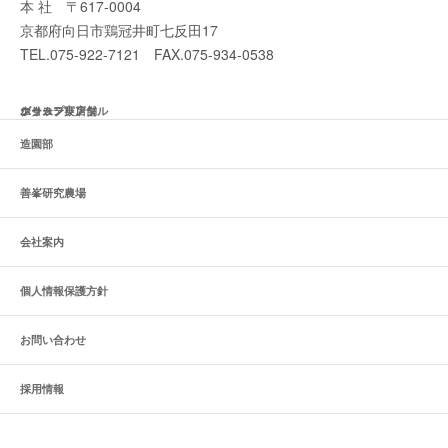
本 社 〒617-0004
京都府向日市鶏冠井町七反田17
TEL.075-922-7121 FAX.075-934-0538
ホーム
エクステリア
グリーンレンタル
ショップ実店舗
造園部
善峯研究農場
会社案内
個人情報保護方針
お問い合わせ
採用情報