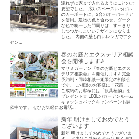
濡れずに家まで入れるように...とのご
要望でした。 広いスペースいっぱい
のカーポートに、2台のオーバードア
を使用。建物の色と合わせ、ダーク
な色で統一した門周りは、すっきり
しつつかっこいいデザインになりま
した。 内側の壁も白いレンガでアク
セン...
春のお庭とエクステリア相談
会を開催します♪
マサミガーデン『春のお庭とエクス
テリア相談会』を開催します♪ 完全
予約制・同時相談一組限定の相談会
です。 ご相談のお客様に「花苗」、
ご成約のお客様には「観葉植物」を
プレゼント☆ LIXILのガーデンルーム
キャッシュバックキャンペーンも開
催中です。 ぜひお気軽にお電話...
新年 明けましておめでとう
ございます
新年 明けましておめでとうございま
す。 平素はご愛顧を賜わり 厚く御礼