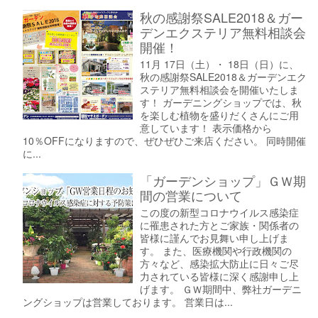
秋の感謝祭SALE2018＆ガー
デンエクステリア無料相談会
開催！
11月 17日（土）・ 18日（日）に、
秋の感謝祭SALE2018＆ガーデンエク
ステリア無料相談会を開催いたしま
す！ ガーデニングショップでは、秋
を楽しむ植物を盛りだくさんにご用
意しています！ 表示価格から
10％OFFになりますので、ぜひぜひご来店ください。 同時開催
に...
「ガーデンショップ」ＧＷ期
間の営業について
この度の新型コロナウイルス感染症
に罹患された方とご家族・関係者の
皆様に謹んでお見舞い申し上げま
す。 また、医療機関や行政機関の
方々など、感染拡大防止に日々ご尽
力されている皆様に深く感謝申し上
げます。 ＧＷ期間中、弊社ガーデニ
ングショップは営業しております。 営業日は...