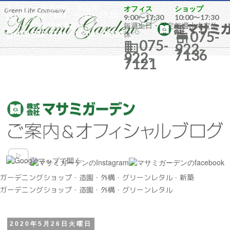
オフィス／
毎週土日・祝定休
オフィス
ショップ
075-922-7121
／9:00〜17:30

9:00〜17:30
10:00〜17:30
ショップ／
毎週水木定休
毎週土日・祝定
毎週水木定休
075-
075-922-7136
／10:00〜17:30

休

075-

922-
7136
922-
7121
ガーデニングショップ・造園・外構・グリーンレタル・新築
ガーデニングショップ・造園・外構・グリーンレタル
2020年5月26日火曜日