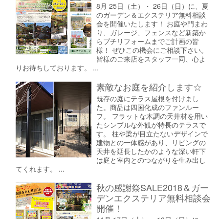
8月 25日（土）・ 26日（日）に、夏
のガーデン＆エクステリア無料相談
会を開催いたします！ お庭や門まわ
り、ガレージ、フェンスなど新築か
らプチリフォームまでご計画の皆
様！ ぜひこの機会にご相談下さい。
皆様のご来店をスタッフ一同、心よ
りお待ちしております。 ...
素敵なお庭を紹介します☆
既存の庭にテラス屋根を付けまし
た。商品は四国化成のファンルー
フ。 フラットな木調の天井材を用い
たシンプルな外観が特長のテラスで
す。 柱や梁が目立たないデザインで
建物との一体感があり、リビングの
天井を延長したかのような深い軒下
は庭と室内とのつながりを生み出し
てくれます。 ...
秋の感謝祭SALE2018＆ガー
デンエクステリア無料相談会
開催！