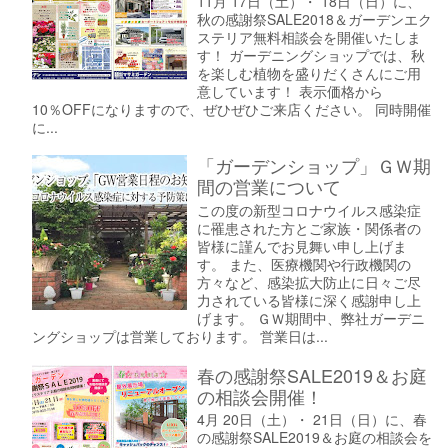
11月 17日（土）・ 18日（日）に、
秋の感謝祭SALE2018＆ガーデンエク
ステリア無料相談会を開催いたしま
す！ ガーデニングショップでは、秋
を楽しむ植物を盛りだくさんにご用
意しています！ 表示価格から
10％OFFになりますので、ぜひぜひご来店ください。 同時開催
に...
「ガーデンショップ」ＧＷ期
間の営業について
この度の新型コロナウイルス感染症
に罹患された方とご家族・関係者の
皆様に謹んでお見舞い申し上げま
す。 また、医療機関や行政機関の
方々など、感染拡大防止に日々ご尽
力されている皆様に深く感謝申し上
げます。 ＧＷ期間中、弊社ガーデニ
ングショップは営業しております。 営業日は...
春の感謝祭SALE2019＆お庭
の相談会開催！
4月 20日（土）・ 21日（日）に、春
の感謝祭SALE2019＆お庭の相談会を