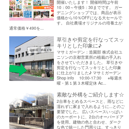
開催いたします！ 開催時間は午前
10：00～午後5：30までです。 ガー
デニングショップでは、商品が表示
価格から10％OFFになる大セールで
す。 自社農場オリジナルの培養土が
通常価格￥490を...
草引きや剪定を行なってスッ
キリとした印象に♪
マサミガーデン：造園部 株式会社ユ
ニソンの京都営業所の植栽の手入れ
をさせていただきました。 草引きや
剪定を行なってスッキリとした印象
に仕上がりました♪ マサミガーデン
Shop info 10:00-17:30 ※毎週水
曜・第１第３木曜定休 Ac...
素敵な外構をご紹介します☆
2台車をとめるスペースと、雨などに
濡れずに家まで入れるように...とのご
要望でした。 広いスペースいっぱい
のカーポートに、2台のオーバードア
を使用。建物の色と合わせ、ダーク
な色で統一した門周りは、すっきり