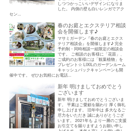
しつつかっこいいデザインになりま
した。 内側の壁も白いレンガでアク
セン...
春のお庭とエクステリア相談
会を開催します♪
マサミガーデン『春のお庭とエクス
テリア相談会』を開催します♪ 完全
予約制・同時相談一組限定の相談会
です。 ご相談のお客様に「花苗」、
ご成約のお客様には「観葉植物」を
プレゼント☆ LIXILのガーデンルーム
キャッシュバックキャンペーンも開
催中です。 ぜひお気軽にお電話...
新年 明けましておめでとう
ございます
新年 明けましておめでとうございま
す。 平素はご愛顧を賜わり 厚く御礼
申し上げます。 旧年中は 多大なるご
尽力をいただき 誠にありがとうござ
います。 2021年も より一層のご支援
お引立てを賜りますようお願い申し
上げます。 本年も宜しくお願い申し