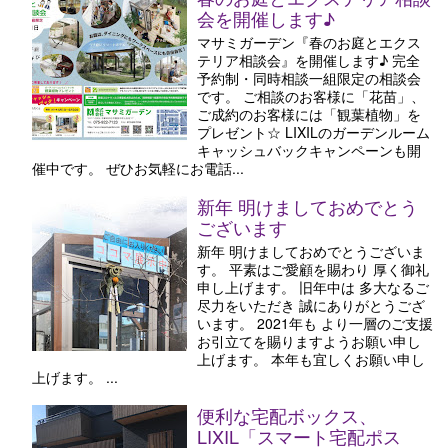
会を開催します♪
マサミガーデン『春のお庭とエクス
テリア相談会』を開催します♪ 完全
予約制・同時相談一組限定の相談会
です。 ご相談のお客様に「花苗」、
ご成約のお客様には「観葉植物」を
プレゼント☆ LIXILのガーデンルーム
キャッシュバックキャンペーンも開
催中です。 ぜひお気軽にお電話...
新年 明けましておめでとう
ございます
新年 明けましておめでとうございま
す。 平素はご愛顧を賜わり 厚く御礼
申し上げます。 旧年中は 多大なるご
尽力をいただき 誠にありがとうござ
います。 2021年も より一層のご支援
お引立てを賜りますようお願い申し
上げます。 本年も宜しくお願い申し
上げます。 ...
便利な宅配ボックス、
LIXIL「スマート宅配ポス