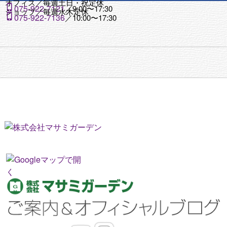
オフィス／
毎週土日・祝定休

075-922-7121
／9:00〜17:30
ショップ／
毎週水木定休

075-922-7136
／10:00〜17:30
オフィス
ショップ
9:00〜17:30
10:00〜17:30
毎週土日・祝
毎週水木定休
定休

075-922-

075-922-
7136
7121