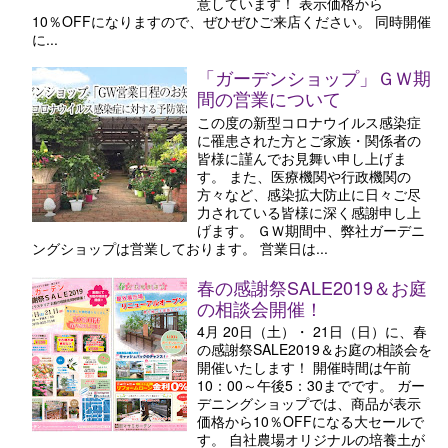
意しています！ 表示価格から
10％OFFになりますので、ぜひぜひご来店ください。 同時開催
に...
「ガーデンショップ」ＧＷ期
間の営業について
この度の新型コロナウイルス感染症
に罹患された方とご家族・関係者の
皆様に謹んでお見舞い申し上げま
す。 また、医療機関や行政機関の
方々など、感染拡大防止に日々ご尽
力されている皆様に深く感謝申し上
げます。 ＧＷ期間中、弊社ガーデニ
ングショップは営業しております。 営業日は...
春の感謝祭SALE2019＆お庭
の相談会開催！
4月 20日（土）・ 21日（日）に、春
の感謝祭SALE2019＆お庭の相談会を
開催いたします！ 開催時間は午前
10：00～午後5：30までです。 ガー
デニングショップでは、商品が表示
価格から10％OFFになる大セールで
す。 自社農場オリジナルの培養土が