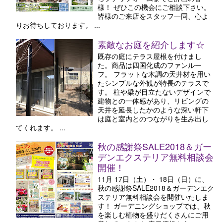
様！ ぜひこの機会にご相談下さい。
皆様のご来店をスタッフ一同、心よ
りお待ちしております。 ...
素敵なお庭を紹介します☆
既存の庭にテラス屋根を付けまし
た。商品は四国化成のファンルー
フ。 フラットな木調の天井材を用い
たシンプルな外観が特長のテラスで
す。 柱や梁が目立たないデザインで
建物との一体感があり、リビングの
天井を延長したかのような深い軒下
は庭と室内とのつながりを生み出し
てくれます。 ...
秋の感謝祭SALE2018＆ガー
デンエクステリア無料相談会
開催！
11月 17日（土）・ 18日（日）に、
秋の感謝祭SALE2018＆ガーデンエク
ステリア無料相談会を開催いたしま
す！ ガーデニングショップでは、秋
を楽しむ植物を盛りだくさんにご用