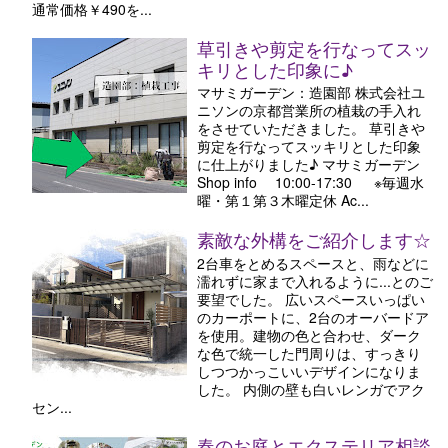
通常価格￥490を...
草引きや剪定を行なってスッ
キリとした印象に♪
マサミガーデン：造園部 株式会社ユ
ニソンの京都営業所の植栽の手入れ
をさせていただきました。 草引きや
剪定を行なってスッキリとした印象
に仕上がりました♪ マサミガーデン
Shop info 10:00-17:30 ※毎週水
曜・第１第３木曜定休 Ac...
素敵な外構をご紹介します☆
2台車をとめるスペースと、雨などに
濡れずに家まで入れるように...とのご
要望でした。 広いスペースいっぱい
のカーポートに、2台のオーバードア
を使用。建物の色と合わせ、ダーク
な色で統一した門周りは、すっきり
しつつかっこいいデザインになりま
した。 内側の壁も白いレンガでアク
セン...
春のお庭とエクステリア相談