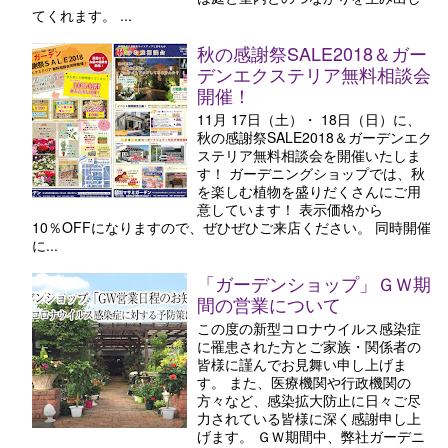
てくれます。 ...
秋の感謝祭SALE2018＆ガー
デンエクステリア無料相談会
開催！
11月 17日（土）・ 18日（日）に、
秋の感謝祭SALE2018＆ガーデンエク
ステリア無料相談会を開催いたしま
す！ ガーデニングショップでは、秋
を楽しむ植物を盛りだくさんにご用
意しています！ 表示価格から
10％OFFになりますので、ぜひぜひご来店ください。 同時開催
に...
「ガーデンショップ」ＧＷ期
間の営業について
この度の新型コロナウイルス感染症
に罹患された方とご家族・関係者の
皆様に謹んでお見舞い申し上げま
す。 また、医療機関や行政機関の
方々など、感染拡大防止に日々ご尽
力されている皆様に深く感謝申し上
げます。 ＧＷ期間中、弊社ガーデニ