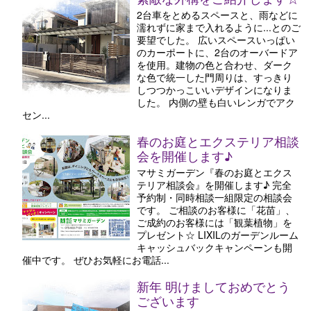
2台車をとめるスペースと、雨などに
濡れずに家まで入れるように...とのご
要望でした。 広いスペースいっぱい
のカーポートに、2台のオーバードア
を使用。建物の色と合わせ、ダーク
な色で統一した門周りは、すっきり
しつつかっこいいデザインになりま
した。 内側の壁も白いレンガでアク
セン...
春のお庭とエクステリア相談
会を開催します♪
マサミガーデン『春のお庭とエクス
テリア相談会』を開催します♪ 完全
予約制・同時相談一組限定の相談会
です。 ご相談のお客様に「花苗」、
ご成約のお客様には「観葉植物」を
プレゼント☆ LIXILのガーデンルーム
キャッシュバックキャンペーンも開
催中です。 ぜひお気軽にお電話...
新年 明けましておめでとう
ございます