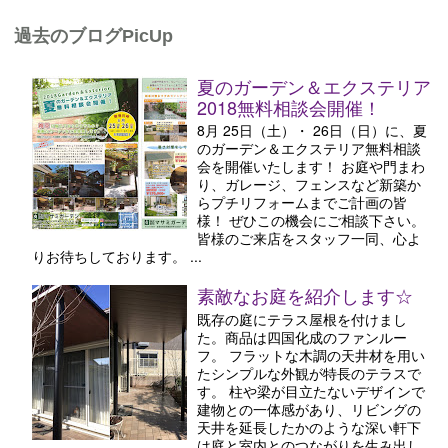
過去のブログPicUp
夏のガーデン＆エクステリア
2018無料相談会開催！
8月 25日（土）・ 26日（日）に、夏
のガーデン＆エクステリア無料相談
会を開催いたします！ お庭や門まわ
り、ガレージ、フェンスなど新築か
らプチリフォームまでご計画の皆
様！ ぜひこの機会にご相談下さい。
皆様のご来店をスタッフ一同、心よ
りお待ちしております。 ...
素敵なお庭を紹介します☆
既存の庭にテラス屋根を付けまし
た。商品は四国化成のファンルー
フ。 フラットな木調の天井材を用い
たシンプルな外観が特長のテラスで
す。 柱や梁が目立たないデザインで
建物との一体感があり、リビングの
天井を延長したかのような深い軒下
は庭と室内とのつながりを生み出し