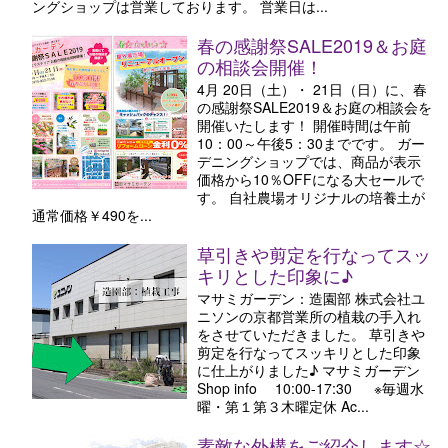
ングショップは営業しております。 営業日は...
春の感謝祭SALE2019＆お庭
の相談会開催！
4月 20日（土）・ 21日（日）に、春
の感謝祭SALE2019＆お庭の相談会を
開催いたします！ 開催時間は午前
10：00～午後5：30までです。 ガー
デニングショップでは、商品が表示
価格から10％OFFになる大セールで
す。 自社農場オリジナルの培養土が
通常価格￥490を...
草引きや剪定を行なってスッ
キリとした印象に♪
マサミガーデン：造園部 株式会社ユ
ニソンの京都営業所の植栽の手入れ
をさせていただきました。 草引きや
剪定を行なってスッキリとした印象
に仕上がりました♪ マサミガーデン
Shop info 10:00-17:30 ※毎週水
曜・第１第３木曜定休 Ac...
素敵な外構をご紹介します☆