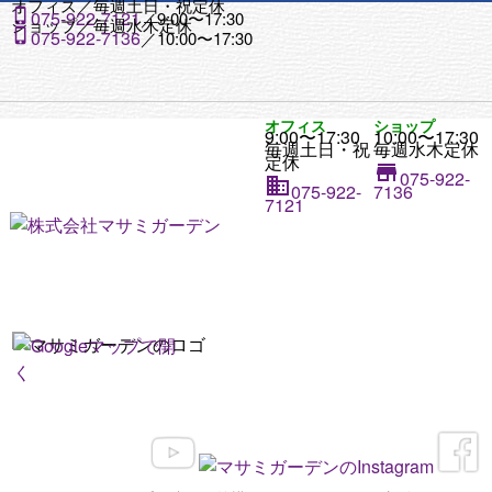
オフィス／
毎週土日・祝定休

075-922-7121
／9:00〜17:30
ショップ／
毎週水木定休

075-922-7136
／10:00〜17:30
オフィス
ショップ
9:00〜17:30
10:00〜17:30
毎週土日・祝
毎週水木定休
定休

075-922-

075-922-
7136
7121