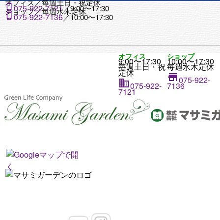
オフィス／
毎週土日・祝定休

075-922-7121
／9:00〜17:30
ショップ／
毎週水木定休

075-922-7136
／10:00〜17:30
オフィス
ショップ
9:00〜17:30
10:00〜17:30
毎週土日・祝
毎週水木定休
定休

075-922-

075-922-
7136
7121