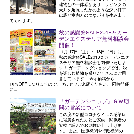
建物との一体感があり、リビングの
天井を延長したかのような深い軒下
は庭と室内とのつながりを生み出し
てくれます。 ...
秋の感謝祭SALE2018＆ガー
デンエクステリア無料相談会
開催！
11月 17日（土）・ 18日（日）に、
秋の感謝祭SALE2018＆ガーデンエク
ステリア無料相談会を開催いたしま
す！ ガーデニングショップでは、秋
を楽しむ植物を盛りだくさんにご用
意しています！ 表示価格から
10％OFFになりますので、ぜひぜひご来店ください。 同時開催
に...
「ガーデンショップ」ＧＷ期
間の営業について
この度の新型コロナウイルス感染症
に罹患された方とご家族・関係者の
皆様に謹んでお見舞い申し上げま
す。 また、医療機関や行政機関の