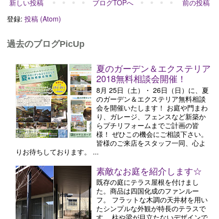
新しい投稿
ブログTOPへ
前の投稿
登録:
投稿 (Atom)
過去のブログPicUp
夏のガーデン＆エクステリア
2018無料相談会開催！
8月 25日（土）・ 26日（日）に、夏
のガーデン＆エクステリア無料相談
会を開催いたします！ お庭や門まわ
り、ガレージ、フェンスなど新築か
らプチリフォームまでご計画の皆
様！ ぜひこの機会にご相談下さい。
皆様のご来店をスタッフ一同、心よ
りお待ちしております。 ...
素敵なお庭を紹介します☆
既存の庭にテラス屋根を付けまし
た。商品は四国化成のファンルー
フ。 フラットな木調の天井材を用い
たシンプルな外観が特長のテラスで
す。 柱や梁が目立たないデザインで