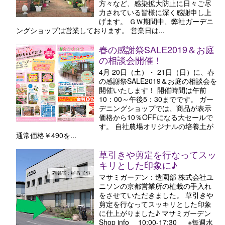
方々など、感染拡大防止に日々ご尽
力されている皆様に深く感謝申し上
げます。 ＧＷ期間中、弊社ガーデニ
ングショップは営業しております。 営業日は...
春の感謝祭SALE2019＆お庭
の相談会開催！
4月 20日（土）・ 21日（日）に、春
の感謝祭SALE2019＆お庭の相談会を
開催いたします！ 開催時間は午前
10：00～午後5：30までです。 ガー
デニングショップでは、商品が表示
価格から10％OFFになる大セールで
す。 自社農場オリジナルの培養土が
通常価格￥490を...
草引きや剪定を行なってスッ
キリとした印象に♪
マサミガーデン：造園部 株式会社ユ
ニソンの京都営業所の植栽の手入れ
をさせていただきました。 草引きや
剪定を行なってスッキリとした印象
に仕上がりました♪ マサミガーデン
Shop info 10:00-17:30 ※毎週水