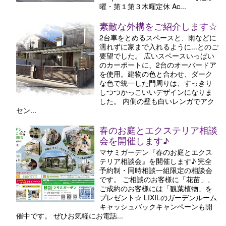
曜・第１第３木曜定休 Ac...
素敵な外構をご紹介します☆
2台車をとめるスペースと、雨などに
濡れずに家まで入れるように...とのご
要望でした。 広いスペースいっぱい
のカーポートに、2台のオーバードア
を使用。建物の色と合わせ、ダーク
な色で統一した門周りは、すっきり
しつつかっこいいデザインになりま
した。 内側の壁も白いレンガでアク
セン...
春のお庭とエクステリア相談
会を開催します♪
マサミガーデン『春のお庭とエクス
テリア相談会』を開催します♪ 完全
予約制・同時相談一組限定の相談会
です。 ご相談のお客様に「花苗」、
ご成約のお客様には「観葉植物」を
プレゼント☆ LIXILのガーデンルーム
キャッシュバックキャンペーンも開
催中です。 ぜひお気軽にお電話...