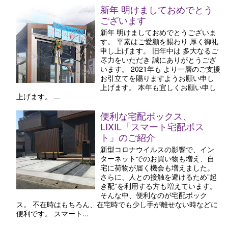
新年 明けましておめでとう
ございます
新年 明けましておめでとうございま
す。 平素はご愛顧を賜わり 厚く御礼
申し上げます。 旧年中は 多大なるご
尽力をいただき 誠にありがとうござ
います。 2021年も より一層のご支援
お引立てを賜りますようお願い申し
上げます。 本年も宜しくお願い申し
上げます。 ...
便利な宅配ボックス、
LIXIL「スマート宅配ポス
ト」のご紹介
新型コロナウイルスの影響で、イン
ターネットでのお買い物も増え、自
宅に荷物が届く機会も増えました。
さらに、人との接触を避けるため”起
き配”を利用する方も増えています。
そんな中、便利なのが宅配ボック
ス。 不在時はもちろん、在宅時でも少し手が離せない時などに
便利です。 スマート...