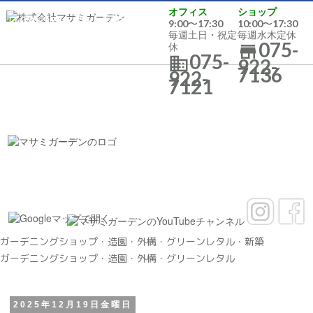
オフィス／
毎週土日・祝定休
オフィス
ショップ
075-922-7121
／9:00〜17:30

9:00〜17:30
10:00〜17:30
ショップ／
毎週水木定休
毎週土日・祝定
毎週水木定休
075-
075-922-7136
／10:00〜17:30

休

075-

922-
7136
922-
7121
ガーデニングショップ・造園・外構・グリーンレタル・新築
ガーデニングショップ・造園・外構・グリーンレタル
2025年12月19日金曜日