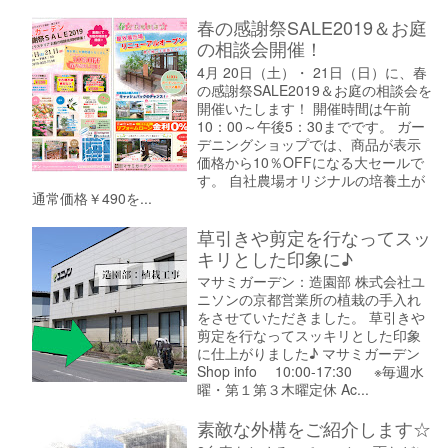
春の感謝祭SALE2019＆お庭
の相談会開催！
4月 20日（土）・ 21日（日）に、春
の感謝祭SALE2019＆お庭の相談会を
開催いたします！ 開催時間は午前
10：00～午後5：30までです。 ガー
デニングショップでは、商品が表示
価格から10％OFFになる大セールで
す。 自社農場オリジナルの培養土が
通常価格￥490を...
草引きや剪定を行なってスッ
キリとした印象に♪
マサミガーデン：造園部 株式会社ユ
ニソンの京都営業所の植栽の手入れ
をさせていただきました。 草引きや
剪定を行なってスッキリとした印象
に仕上がりました♪ マサミガーデン
Shop info 10:00-17:30 ※毎週水
曜・第１第３木曜定休 Ac...
素敵な外構をご紹介します☆