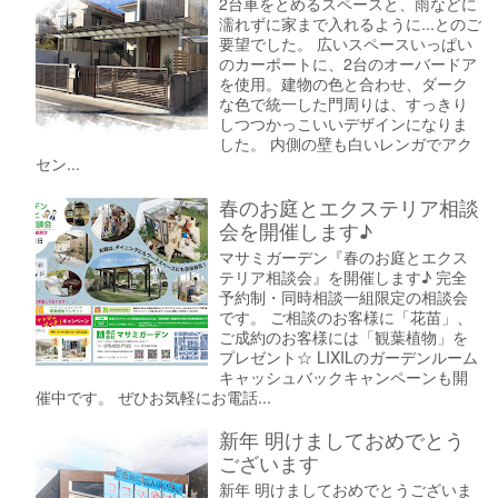
2台車をとめるスペースと、雨などに
濡れずに家まで入れるように...とのご
要望でした。 広いスペースいっぱい
のカーポートに、2台のオーバードア
を使用。建物の色と合わせ、ダーク
な色で統一した門周りは、すっきり
しつつかっこいいデザインになりま
した。 内側の壁も白いレンガでアク
セン...
春のお庭とエクステリア相談
会を開催します♪
マサミガーデン『春のお庭とエクス
テリア相談会』を開催します♪ 完全
予約制・同時相談一組限定の相談会
です。 ご相談のお客様に「花苗」、
ご成約のお客様には「観葉植物」を
プレゼント☆ LIXILのガーデンルーム
キャッシュバックキャンペーンも開
催中です。 ぜひお気軽にお電話...
新年 明けましておめでとう
ございます
新年 明けましておめでとうございま