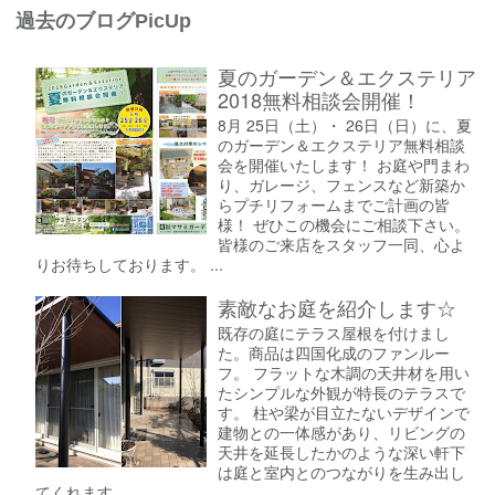
過去のブログPicUp
夏のガーデン＆エクステリア
2018無料相談会開催！
8月 25日（土）・ 26日（日）に、夏
のガーデン＆エクステリア無料相談
会を開催いたします！ お庭や門まわ
り、ガレージ、フェンスなど新築か
らプチリフォームまでご計画の皆
様！ ぜひこの機会にご相談下さい。
皆様のご来店をスタッフ一同、心よ
りお待ちしております。 ...
素敵なお庭を紹介します☆
既存の庭にテラス屋根を付けまし
た。商品は四国化成のファンルー
フ。 フラットな木調の天井材を用い
たシンプルな外観が特長のテラスで
す。 柱や梁が目立たないデザインで
建物との一体感があり、リビングの
天井を延長したかのような深い軒下
は庭と室内とのつながりを生み出し
てくれます。 ...