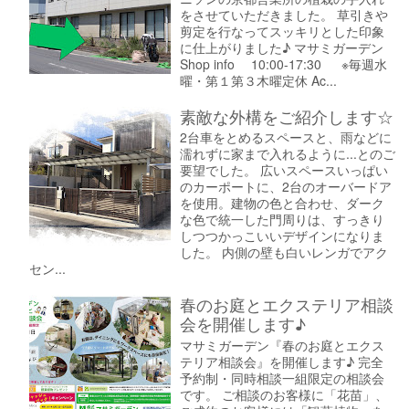
をさせていただきました。 草引きや
剪定を行なってスッキリとした印象
に仕上がりました♪ マサミガーデン
Shop info 10:00-17:30 ※毎週水
曜・第１第３木曜定休 Ac...
素敵な外構をご紹介します☆
2台車をとめるスペースと、雨などに
濡れずに家まで入れるように...とのご
要望でした。 広いスペースいっぱい
のカーポートに、2台のオーバードア
を使用。建物の色と合わせ、ダーク
な色で統一した門周りは、すっきり
しつつかっこいいデザインになりま
した。 内側の壁も白いレンガでアク
セン...
春のお庭とエクステリア相談
会を開催します♪
マサミガーデン『春のお庭とエクス
テリア相談会』を開催します♪ 完全
予約制・同時相談一組限定の相談会
です。 ご相談のお客様に「花苗」、