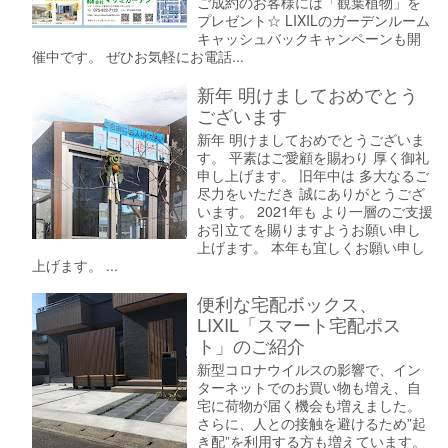
ご成約のお客様には「観葉植物」を
プレゼント☆ LIXILのガーデンルーム
キャッシュバックキャンペーンも開
催中です。 ぜひお気軽にお電話...
新年 明けましておめでとう
ございます
新年 明けましておめでとうございま
す。 平素はご愛顧を賜わり 厚く御礼
申し上げます。 旧年中は 多大なるご
尽力をいただき 誠にありがとうござ
います。 2021年も より一層のご支援
お引立てを賜りますようお願い申し
上げます。 本年も宜しくお願い申し
上げます。 ...
便利な宅配ボックス、
LIXIL「スマート宅配ポス
ト」のご紹介
新型コロナウイルスの影響で、イン
ターネットでのお買い物も増え、自
宅に荷物が届く機会も増えました。
さらに、人との接触を避けるため”起
き配”を利用する方も増えています。