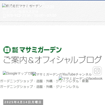
オフィス／
毎週土日・祝定休
075-922-7121
／9:00〜17:30

ショップ／
毎週水木定休
075-922-7136
／10:00〜17:30
オフィス
ショップ

9:00〜17:30
10:00〜17:30
毎週土日・祝定
毎週水木定休
075-
休

075-

922-
7136
922-
7121
ガーデニングショップ・造園・外構・グリーンレタル・新築
ガーデニングショップ・造園・外構・グリーンレタル
2025年4月14日月曜日