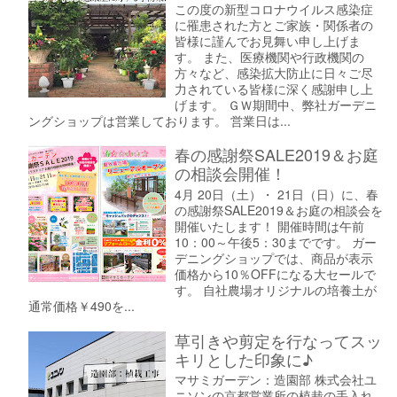
この度の新型コロナウイルス感染症
に罹患された方とご家族・関係者の
皆様に謹んでお見舞い申し上げま
す。 また、医療機関や行政機関の
方々など、感染拡大防止に日々ご尽
力されている皆様に深く感謝申し上
げます。 ＧＷ期間中、弊社ガーデニ
ングショップは営業しております。 営業日は...
春の感謝祭SALE2019＆お庭
の相談会開催！
4月 20日（土）・ 21日（日）に、春
の感謝祭SALE2019＆お庭の相談会を
開催いたします！ 開催時間は午前
10：00～午後5：30までです。 ガー
デニングショップでは、商品が表示
価格から10％OFFになる大セールで
す。 自社農場オリジナルの培養土が
通常価格￥490を...
草引きや剪定を行なってスッ
キリとした印象に♪
マサミガーデン：造園部 株式会社ユ
ニソンの京都営業所の植栽の手入れ