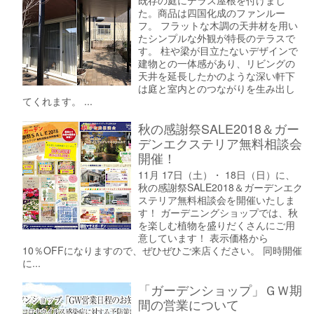
既存の庭にテラス屋根を付けまし
た。商品は四国化成のファンルー
フ。 フラットな木調の天井材を用い
たシンプルな外観が特長のテラスで
す。 柱や梁が目立たないデザインで
建物との一体感があり、リビングの
天井を延長したかのような深い軒下
は庭と室内とのつながりを生み出し
てくれます。 ...
秋の感謝祭SALE2018＆ガー
デンエクステリア無料相談会
開催！
11月 17日（土）・ 18日（日）に、
秋の感謝祭SALE2018＆ガーデンエク
ステリア無料相談会を開催いたしま
す！ ガーデニングショップでは、秋
を楽しむ植物を盛りだくさんにご用
意しています！ 表示価格から
10％OFFになりますので、ぜひぜひご来店ください。 同時開催
に...
「ガーデンショップ」ＧＷ期
間の営業について