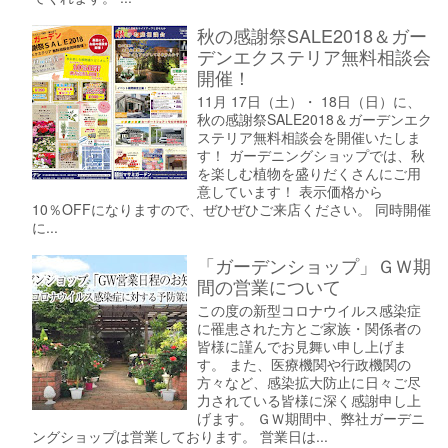
秋の感謝祭SALE2018＆ガー
デンエクステリア無料相談会
開催！
11月 17日（土）・ 18日（日）に、
秋の感謝祭SALE2018＆ガーデンエク
ステリア無料相談会を開催いたしま
す！ ガーデニングショップでは、秋
を楽しむ植物を盛りだくさんにご用
意しています！ 表示価格から
10％OFFになりますので、ぜひぜひご来店ください。 同時開催
に...
「ガーデンショップ」ＧＷ期
間の営業について
この度の新型コロナウイルス感染症
に罹患された方とご家族・関係者の
皆様に謹んでお見舞い申し上げま
す。 また、医療機関や行政機関の
方々など、感染拡大防止に日々ご尽
力されている皆様に深く感謝申し上
げます。 ＧＷ期間中、弊社ガーデニ
ングショップは営業しております。 営業日は...