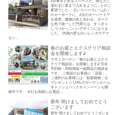
2台車をとめるスペースと、雨などに
濡れずに家まで入れるように...とのご
要望でした。 広いスペースいっぱい
のカーポートに、2台のオーバードア
を使用。建物の色と合わせ、ダーク
な色で統一した門周りは、すっきり
しつつかっこいいデザインになりま
した。 内側の壁も白いレンガでアク
セン...
春のお庭とエクステリア相談
会を開催します♪
マサミガーデン『春のお庭とエクス
テリア相談会』を開催します♪ 完全
予約制・同時相談一組限定の相談会
です。 ご相談のお客様に「花苗」、
ご成約のお客様には「観葉植物」を
プレゼント☆ LIXILのガーデンルーム
キャッシュバックキャンペーンも開
催中です。 ぜひお気軽にお電話...
新年 明けましておめでとう
ございます
新年 明けましておめでとうございま