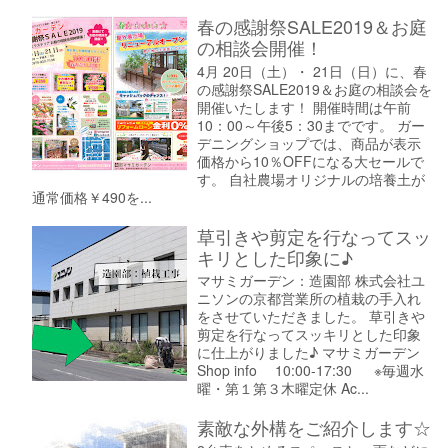
春の感謝祭SALE2019＆お庭
の相談会開催！
4月 20日（土）・ 21日（日）に、春
の感謝祭SALE2019＆お庭の相談会を
開催いたします！ 開催時間は午前
10：00～午後5：30までです。 ガー
デニングショップでは、商品が表示
価格から10％OFFになる大セールで
す。 自社農場オリジナルの培養土が
通常価格￥490を...
草引きや剪定を行なってスッ
キリとした印象に♪
マサミガーデン：造園部 株式会社ユ
ニソンの京都営業所の植栽の手入れ
をさせていただきました。 草引きや
剪定を行なってスッキリとした印象
に仕上がりました♪ マサミガーデン
Shop info 10:00-17:30 ※毎週水
曜・第１第３木曜定休 Ac...
素敵な外構をご紹介します☆