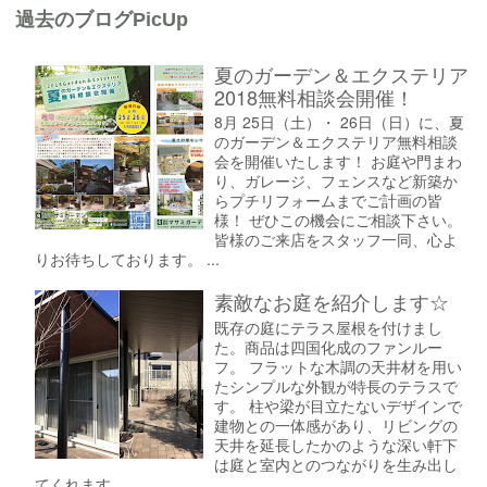
過去のブログPicUp
夏のガーデン＆エクステリア
2018無料相談会開催！
8月 25日（土）・ 26日（日）に、夏
のガーデン＆エクステリア無料相談
会を開催いたします！ お庭や門まわ
り、ガレージ、フェンスなど新築か
らプチリフォームまでご計画の皆
様！ ぜひこの機会にご相談下さい。
皆様のご来店をスタッフ一同、心よ
りお待ちしております。 ...
素敵なお庭を紹介します☆
既存の庭にテラス屋根を付けまし
た。商品は四国化成のファンルー
フ。 フラットな木調の天井材を用い
たシンプルな外観が特長のテラスで
す。 柱や梁が目立たないデザインで
建物との一体感があり、リビングの
天井を延長したかのような深い軒下
は庭と室内とのつながりを生み出し
てくれます。 ...