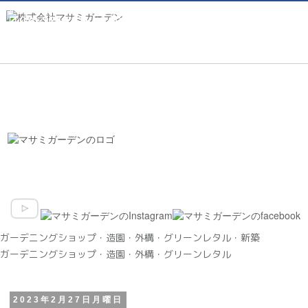
オフィス／
毎週土日・祝定休
075-922-7121
／9:00〜17:30

ショップ／
毎週水木定休
075-922-7136
／10:00〜17:30
オフィス
ショップ

9:00〜17:30
10:00〜17:30
毎週土日・祝定
毎週水木定休
075-
休

075-

922-
7136
922-
7121
ガーデニングショップ・造園・外構・グリーンレタル・新築
ガーデニングショップ・造園・外構・グリーンレタル
2023年2月27日月曜日