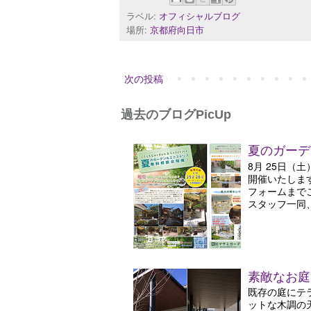
ラベル:
オフィシャルブログ
場所:
京都府向日市
次の投稿
過去のブログPicUp
夏のガーデ
8月 25日（
開催いたしま
フォームまで
スタッフ一同、
素敵なお庭
既存の庭にテ
ットな木調の