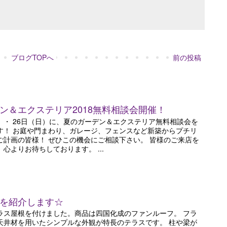
ブログTOPへ
前の投稿
ン＆エクステリア2018無料相談会開催！
土）・ 26日（日）に、夏のガーデン＆エクステリア無料相談会を
す！ お庭や門まわり、ガレージ、フェンスなど新築からプチリ
ご計画の皆様！ ぜひこの機会にご相談下さい。 皆様のご来店を
心よりお待ちしております。 ...
を紹介します☆
ラス屋根を付けました。商品は四国化成のファンルーフ。 フラ
天井材を用いたシンプルな外観が特長のテラスです。 柱や梁が