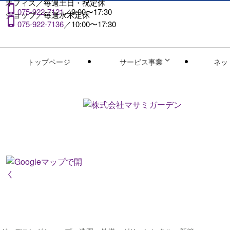
オフィス／
毎週土日・祝定休

075-922-7121
／9:00〜17:30
ショップ／
毎週水木定休

075-922-7136
／10:00〜17:30

トップページ
サービス事業
ネッ