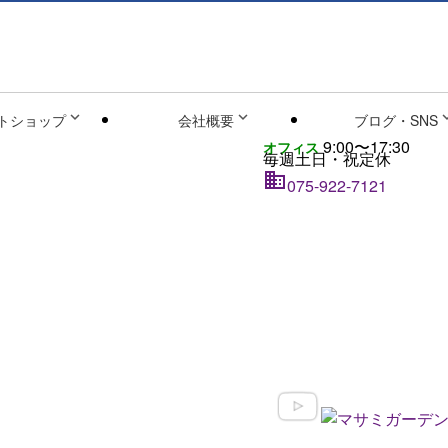


トショップ
会社概要
ブログ・SNS
9:00〜17:30
オフィス
毎週土日・祝定休

075-922-7121