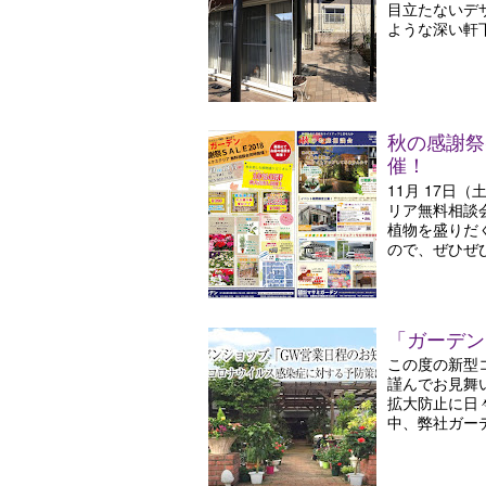
目立たないデ
ような深い軒下
秋の感謝祭
催！
11月 17日
リア無料相談
植物を盛りだ
ので、ぜひぜひ
「ガーデン
この度の新型
謹んでお見舞
拡大防止に日
中、弊社ガーデ