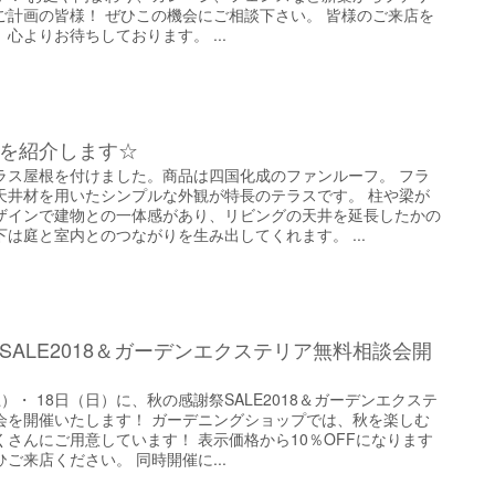
ご計画の皆様！ ぜひこの機会にご相談下さい。 皆様のご来店を
心よりお待ちしております。 ...
を紹介します☆
ラス屋根を付けました。商品は四国化成のファンルーフ。 フラ
天井材を用いたシンプルな外観が特長のテラスです。 柱や梁が
ザインで建物との一体感があり、リビングの天井を延長したかの
は庭と室内とのつながりを生み出してくれます。 ...
SALE2018＆ガーデンエクステリア無料相談会開
（土）・ 18日（日）に、秋の感謝祭SALE2018＆ガーデンエクステ
会を開催いたします！ ガーデニングショップでは、秋を楽しむ
くさんにご用意しています！ 表示価格から10％OFFになります
ご来店ください。 同時開催に...