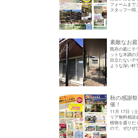
フォームまで
スタッフ一同、
素敵なお庭
既存の庭にテ
ットな木調の
目立たないデ
ような深い軒下
秋の感謝祭
催！
11月 17日
リア無料相談
植物を盛りだ
ので、ぜひぜひ