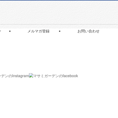
ショップ
10:00〜17:30
毎週水木定休
21
075-922-7136

メルマガ登録
お問い合わせ
