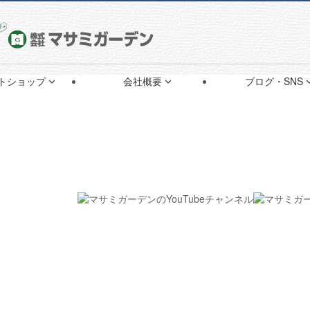
オフィス
9:00〜17:30
毎週土日・祝定休
075-922-71

トショップ
会社概要
ブログ・SNS

